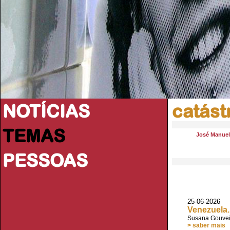
NOTÍCIAS
catást
TEMAS
José Manue
PESSOAS
25-06-202
Venezuela.
Susana Gouve
> saber mais