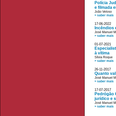
Polícia Ju
e filmada 
João Veloso
> saber mais
17-06-2022
Incêndios 
José Manuel 
> saber mais
01-07-2021
Especialis
à vítima
Sílvia Roque
> saber mais
26-11-2017 J
Quanto val
José Manuel 
> saber mais
17-07-2017 V
Pedrógão G
jurídico e 
José Manuel 
> saber mais