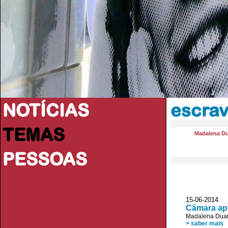
NOTÍCIAS
escrav
TEMAS
Madalena Du
PESSOAS
15-06-2014 D
Câmara apo
Madalena Duar
> saber mais