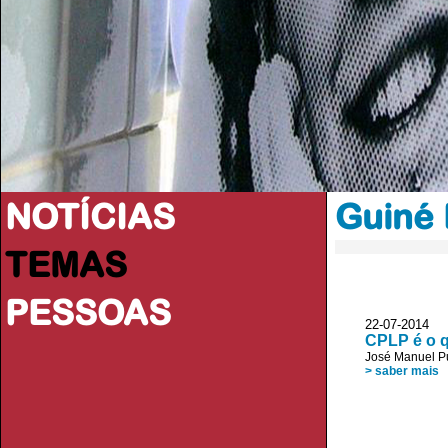
NOTÍCIAS
Guiné 
TEMAS
PESSOAS
22-07-2014 
CPLP é o q
José Manuel P
> saber mais