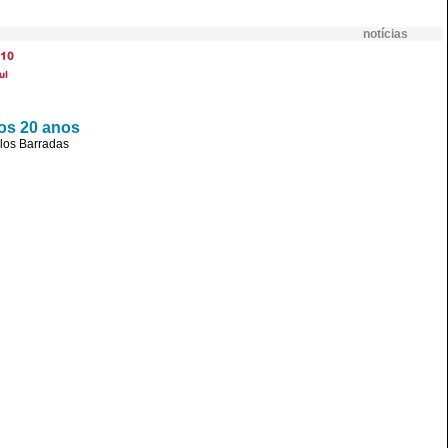
notícias
10
ul
mos 20 anos
los Barradas