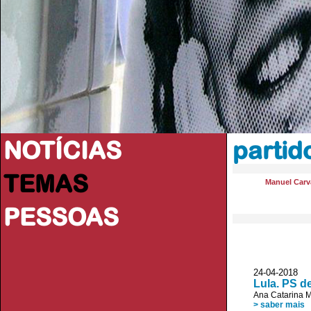
NOTÍCIAS
partid
TEMAS
Manuel Carva
PESSOAS
24-04-2018
Lula. PS d
Ana Catarina M
> saber mais