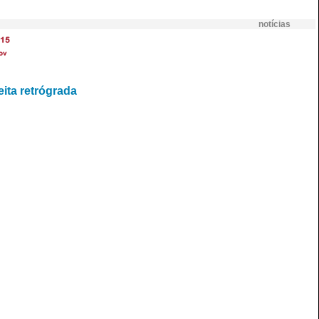
notícias
15
ov
ita retrógrada