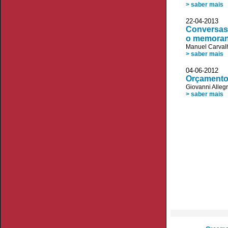
> saber mais
22-04-2013
Conversas 
o memora
Manuel Carvalh
> saber mais
04-06-2012 
Orçamento 
Giovanni Allegr
> saber mais