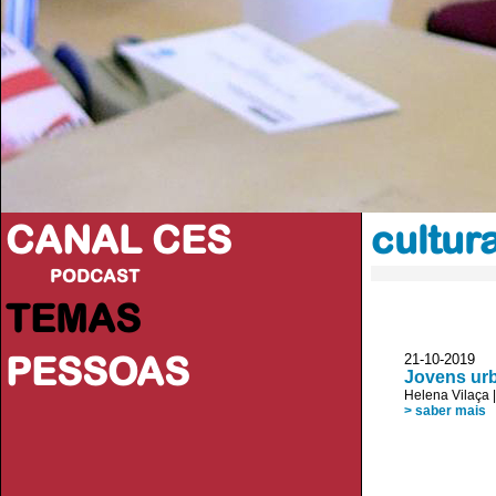
CANAL CES
cultur
PODCAST
TEMAS
PESSOAS
21-10-20
Jovens urb
Helena Vilaça
> saber mais