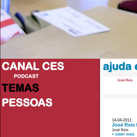
CANAL CES
ajuda 
PODCAST
José Reis
TEMAS
PESSOAS
14-04-20
José Reis 
José Reis
> saber mais