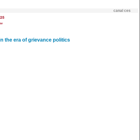
canal ces
25
ev
n the era of grievance politics