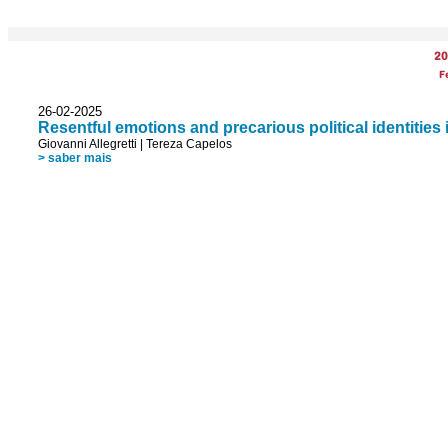
20
F
26-02-2025
Resentful emotions and precarious political identities i
Giovanni Allegretti
|
Tereza Capelos
> saber mais