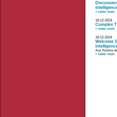
Discussion
intelligenc
> saber mais
18-12-20
Complex Th
> saber mais
18-12-20
Welcome Se
intelligenc
Ana Teixeira d
> saber mais