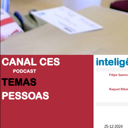
CANAL CES
inteli
PODCAST
Filipe Santo
TEMAS
Raquel Ribe
PESSOAS
25-12-20