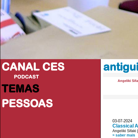
CANAL CES
antigu
PODCAST
Angeliki Sifa
TEMAS
PESSOAS
03-07-20
Classical 
Angeliki Sifaki
> saber mais