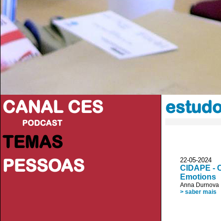
CANAL CES
estudo
PODCAST
TEMAS
PESSOAS
22-05-20
CIDAPE - C
Emotions
Anna Durnova
> saber mais