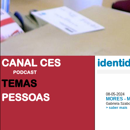
CANAL CES
identi
PODCAST
TEMAS
PESSOAS
08-05-20
MORES - Mo
Gabriela Szab
> saber mais