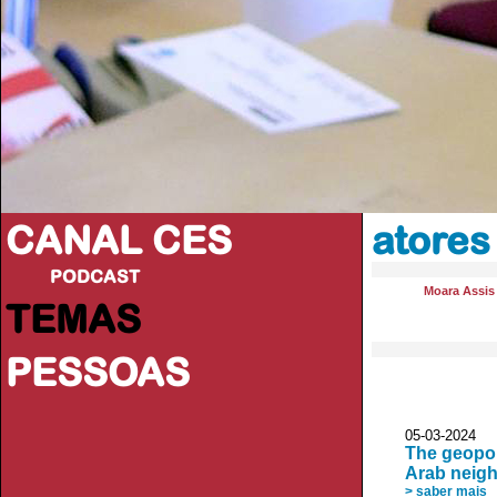
CANAL CES
atores
PODCAST
Moara Assis 
TEMAS
PESSOAS
05-03-20
The geopol
Arab neig
> saber mais