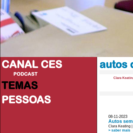
CANAL CES
autos 
PODCAST
Clara Keatin
TEMAS
PESSOAS
08-11-20
Autos sem 
Clara Keating
> saber mais