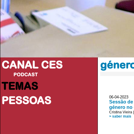
CANAL CES
géner
PODCAST
TEMAS
PESSOAS
06-04-20
Sessão de
género no 
Cristina Vieira
> saber mais