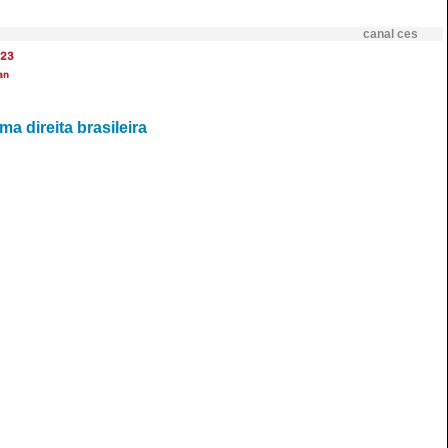
canal ces
23
an
a direita brasileira