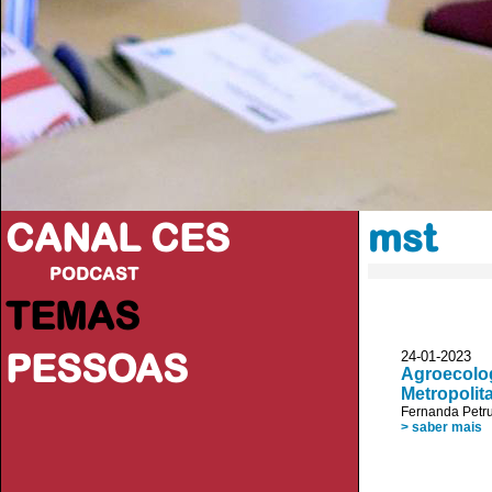
CANAL CES
mst
PODCAST
TEMAS
PESSOAS
24-01-20
Agroecolog
Metropolita
Fernanda Petr
> saber mais