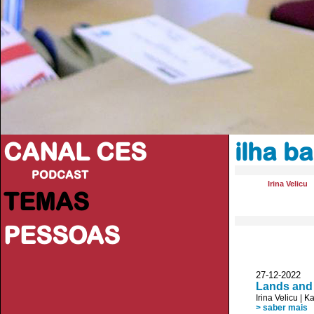
CANAL CES
ilha b
PODCAST
Irina Velicu
TEMAS
PESSOAS
27-12-20
Lands and 
Irina Velicu
|
Ka
> saber mais