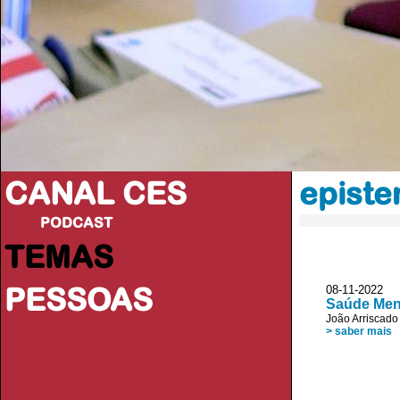
CANAL CES
episte
PODCAST
TEMAS
PESSOAS
08-11-20
Saúde Ment
João Arriscad
> saber mais