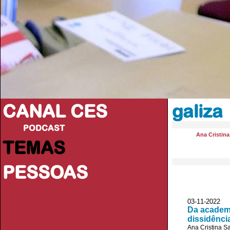
CANAL CES
galiza
PODCAST
Ana Cristin
TEMAS
PESSOAS
03-11-20
Da academi
dissidênci
Ana Cristina S