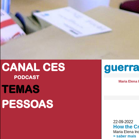
CANAL CES
guerra 
PODCAST
Maria Elena 
TEMAS
PESSOAS
22-09-20
How the Cr
Maria Elena In
> saber mais