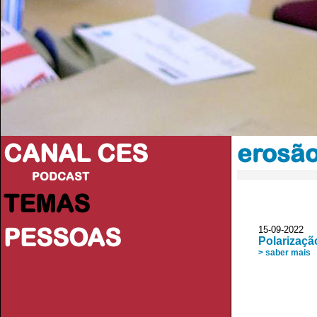
CANAL CES
erosã
PODCAST
TEMAS
PESSOAS
15-09-20
Polarizaçã
> saber mais