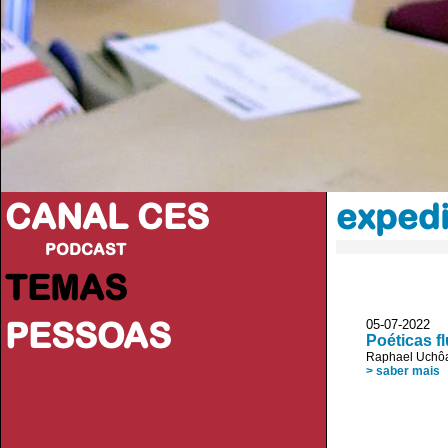
CANAL CES
exped
PODCAST
TEMAS
PESSOAS
05-07-20
Poéticas f
Raphael Uchô
> saber mais