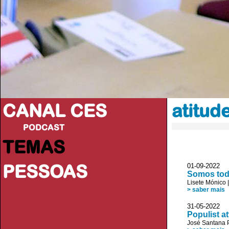
CANAL CES
atitud
PODCAST
TEMAS
PESSOAS
01-09-20
Somos tod
Lisete Mónico
> saber mais
31-05-20
Populist at
José Santana 