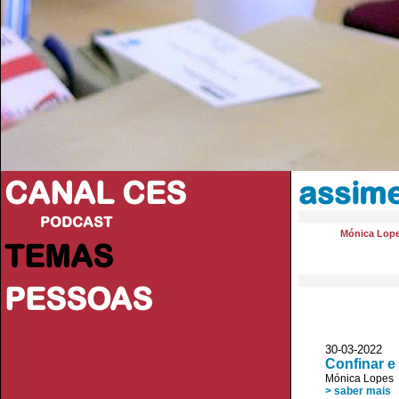
CANAL CES
assime
PODCAST
Mónica Lop
TEMAS
PESSOAS
30-03-20
Confinar e
Mónica Lopes
> saber mais