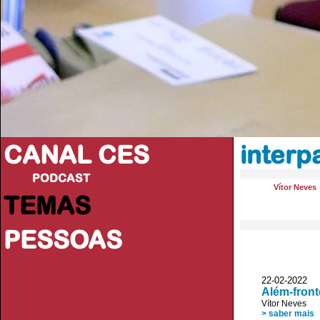
CANAL CES
interp
PODCAST
Vítor Neves
TEMAS
PESSOAS
22-02-20
Além-front
Vítor Neves
> saber mais