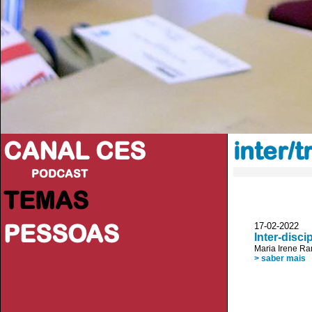
CANAL CES
inter/t
PODCAST
TEMAS
PESSOAS
17-02-20
Inter-discip
Maria Irene R
> saber mais