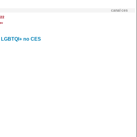
canal ces
22
ev
dos LGBTQI+ no CES