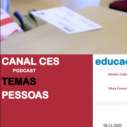
CANAL CES
educa
PODCAST
Beatriz Cait
TEMAS
Sílvia Ferrei
PESSOAS
05-11-20