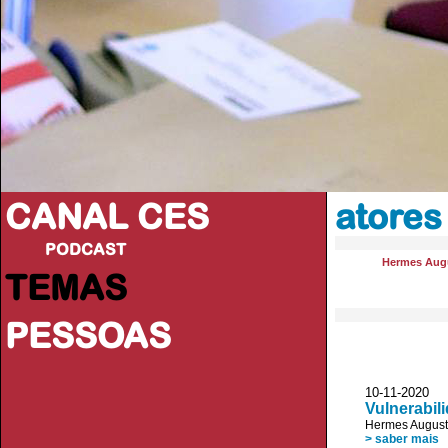
CANAL CES
atores
PODCAST
Hermes Aug
TEMAS
PESSOAS
10-11-20
Vulnerabil
Hermes August
> saber mais