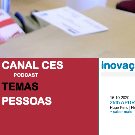
CANAL CES
inovaç
PODCAST
TEMAS
PESSOAS
16-10-20
25th APDR
Hugo Pinto
|
Fl
> saber mais