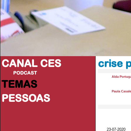
CANAL CES
crise 
PODCAST
Alda Portug
TEMAS
Paula Casale
PESSOAS
23-07-20