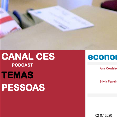
CANAL CES
econom
PODCAST
Ana Cordeir
TEMAS
Sílvia Ferrei
PESSOAS
02-07-20