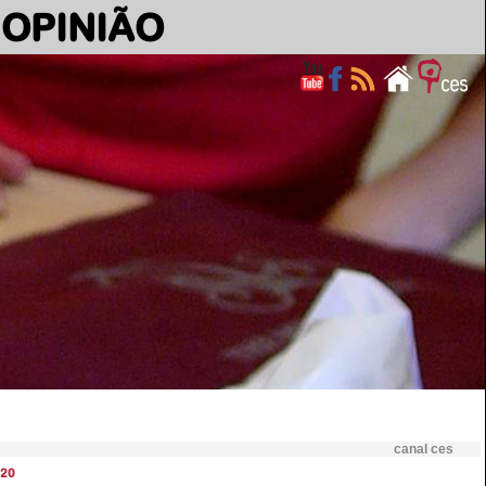
OPINIÃO
canal ces
20