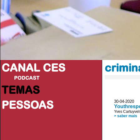
CANAL CES
crimin
PODCAST
TEMAS
PESSOAS
30-04-20
Youthrespo
Yves Cartuyvel
> saber mais