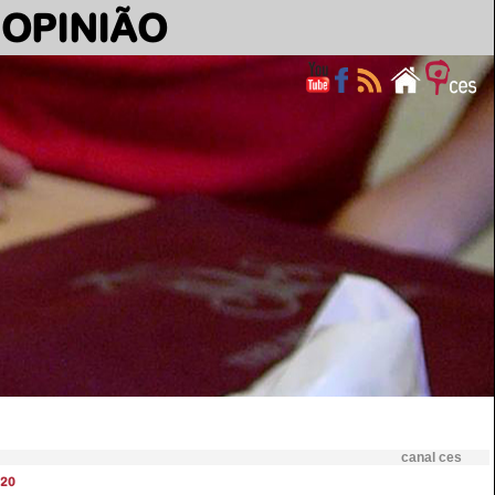
OPINIÃO
canal ces
20