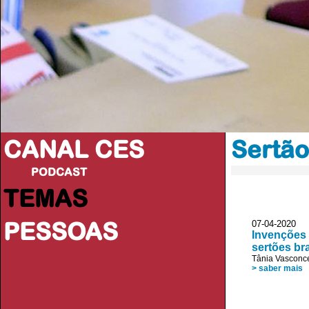
CANAL CES
Sertão
PODCAST
TEMAS
PESSOAS
07-04-20
Invenções 
sertões bra
Tânia Vasconc
> saber mais