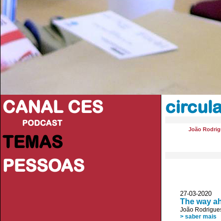
CANAL CES
circul
PODCAST
João Rodrig
TEMAS
PESSOAS
27-03-20
The way a
João Rodrigue
> saber mais