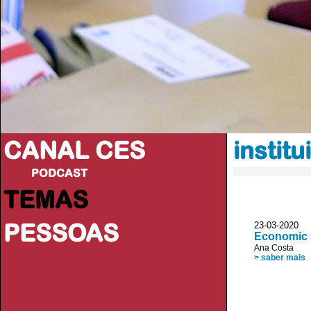
CANAL CES
instit
PODCAST
TEMAS
PESSOAS
23-03-20
Economic i
Ana Costa
> saber mais