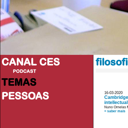
CANAL CES
filosof
PODCAST
TEMAS
PESSOAS
16-03-20
Cambridge 
intellectua
Nuno Ornelas 
> saber mais