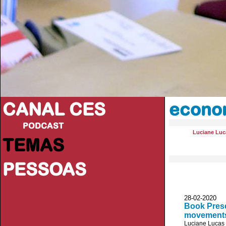
CANAL CES
econom
PODCAST
Luciane Luc
TEMAS
PESSOAS
28-02-20
Book Prese
movements,
Luciane Lucas