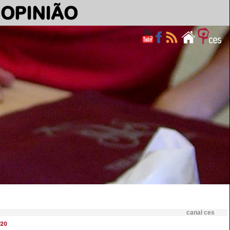
OPINIÃO
canal ces
20