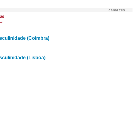
canal ces
20
ev
culinidade (Coimbra)
culinidade (Lisboa)