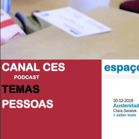
CANAL CES
espaço
PODCAST
TEMAS
PESSOAS
20-12-20
Austeridad
Clara Saraiva
> saber mais