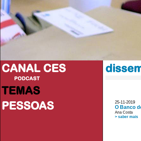
CANAL CES
dissem
PODCAST
TEMAS
PESSOAS
25-11-20
O Banco de
Ana Costa
> saber mais