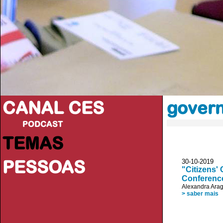
CANAL CES
govern
PODCAST
TEMAS
PESSOAS
30-10-20
"Citizens'
Conferenc
Alexandra Ara
> saber mais