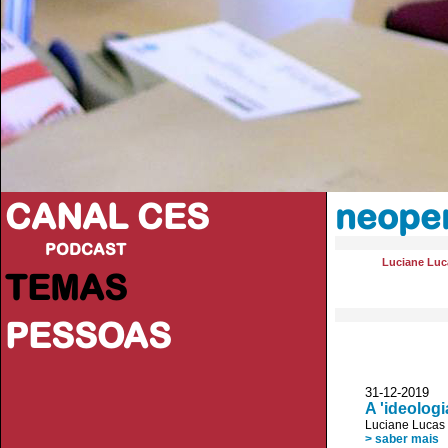
CANAL CES
neope
PODCAST
Luciane Luc
TEMAS
PESSOAS
31-12-20
A 'ideolog
Luciane Lucas
> saber mais